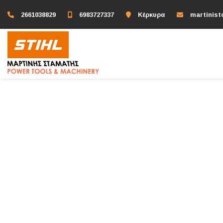
2661038829
6983727337
Κέρκυρα
martinis