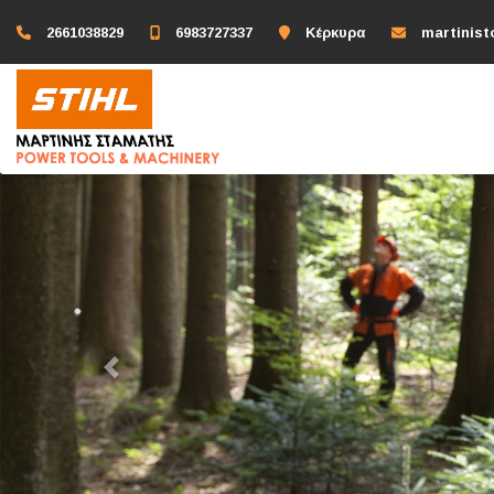
2661038829
6983727337
Κέρκυρα
martinis
Previous